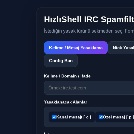
HızlıShell IRC Spamfil
İstediğin yasak türünü sekmeden seç. Formu 
Kelime / Mesaj Yasaklama
Nick Yasa
Config Ban
Kelime / Domain / İfade
Yasaklanacak Alanlar
Kanal mesajı [ c ]
Özel mesaj [ p 