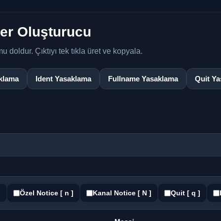
ter Oluşturucu
doldur. Çıktıyı tek tıkla üret ve kopyala.
klama
Ident Yasaklama
Fullname Yasaklama
Quit Y
]
Özel Notice [ n ]
Kanal Notice [ N ]
Quit [ q ]