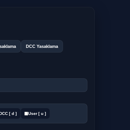
asaklama
DCC Yasaklama
DCC [ d ]
User [ u ]