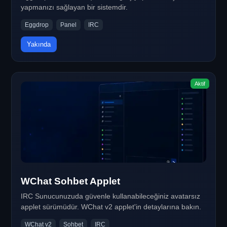
yapmanızı sağlayan bir sistemdir.
Eggdrop
Panel
IRC
Yakında
Aktif
WChat Sohbet Applet
IRC Sunucunuzuda güvenle kullanabileceğiniz avatarsız
applet sürümüdür. WChat v2 applet'in detaylarına bakın.
WChat v2
Sohbet
IRC