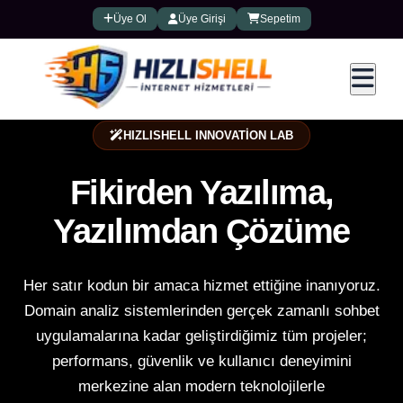
Üye Ol
Üye Girişi
Sepetim
HIZLISHELL INNOVATION LAB
Fikirden Yazılıma,
Yazılımdan Çözüme
Her satır kodun bir amaca hizmet ettiğine inanıyoruz.
Domain analiz sistemlerinden gerçek zamanlı sohbet
uygulamalarına kadar geliştirdiğimiz tüm projeler;
performans, güvenlik ve kullanıcı deneyimini
merkezine alan modern teknolojilerle