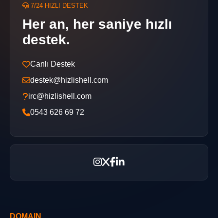
7/24 HIZLI DESTEK
Her an, her saniye hızlı
destek.
Canlı Destek
destek@hizlishell.com
irc@hizlishell.com
0543 626 69 72
DOMAIN