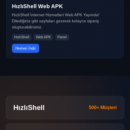
HızlıShell Web APK
HızlıShell İnternet Hizmetleri Web APK Yayında!
Dilediğiniz gibi sayfaları gezerek kolayca sipariş
oluşturabilirsiniz.
HızlıShell
Web APK
Panel
Hemen İndir
HızlıShell
500+ Müşteri