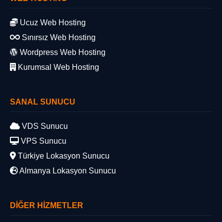
Ucuz Web Hosting
Sınırsız Web Hosting
Wordpress Web Hosting
Kurumsal Web Hosting
SANAL SUNUCU
VDS Sunucu
VPS Sunucu
Türkiye Lokasyon Sunucu
Almanya Lokasyon Sunucu
DİĞER HİZMETLER